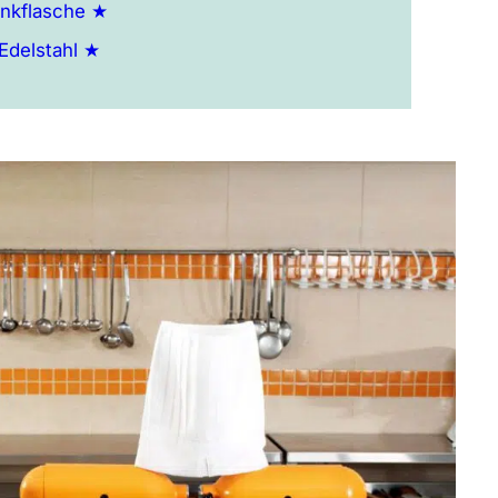
inkflasche ★
Edelstahl ★