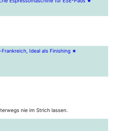
nische Espressomaschine für ESE-Pads ★
rankreich, Ideal als Finishing ★
nterwegs nie im Strich lassen.