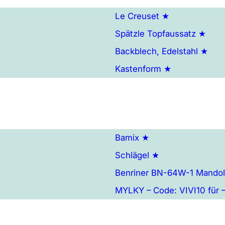
Le Creuset ★
Spätzle Topfaussatz ★
e
Backblech, Edelstahl ★
Kastenform ★
Bamix ★
Schlägel ★
Benriner BN-64W-1 Mandoli
MYLKY – Code: VIVI10 für –