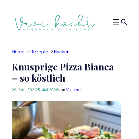
Zum
Inhalt
springen
Home
Rezepte
Backen
Knusprige Pizza Bianca
– so köstlich
29. April 2021
25. Juli 2026
von
Vivi kocht