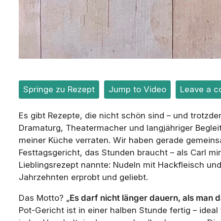
Springe zu Rezept
Jump to Video
Leave a c
Es gibt Rezepte, die nicht schön sind – und trotzd
Dramaturg, Theatermacher und langjähriger Begleit
meiner Küche verraten. Wir haben gerade gemeinsa
Festtagsgericht, das Stunden braucht – als Carl mi
Lieblingsrezept nannte: Nudeln mit Hackfleisch un
Jahrzehnten erprobt und geliebt.
Das Motto? „
Es darf nicht länger dauern, als man
Pot-Gericht ist in einer halben Stunde fertig – id