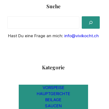
Suche
S
e
a
Hast Du eine Frage an mich:
info@vivikocht.ch
r
c
h
Kategorie
VORSPEISE
HAUPTGERICHTE
BEILAGE
SAUCEN