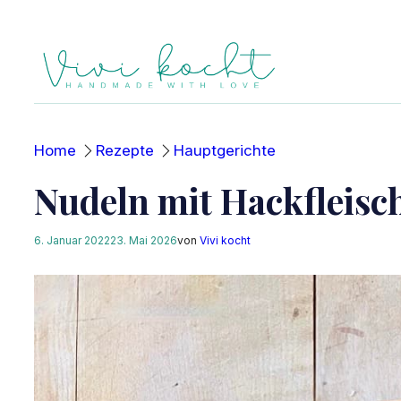
Zum
Inhalt
springen
Home
Rezepte
Hauptgerichte
Nudeln mit Hackfleisc
6. Januar 2022
23. Mai 2026
von
Vivi kocht