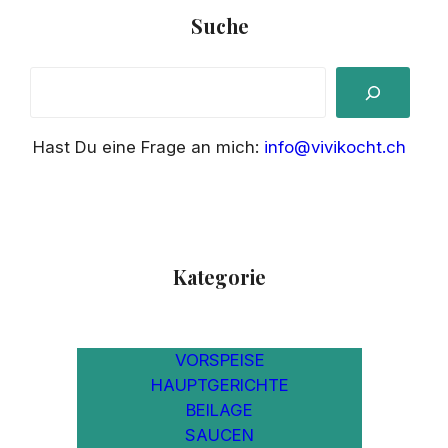
Suche
S
e
a
Hast Du eine Frage an mich:
info@vivikocht.ch
r
c
h
Kategorie
VORSPEISE
HAUPTGERICHTE
BEILAGE
SAUCEN