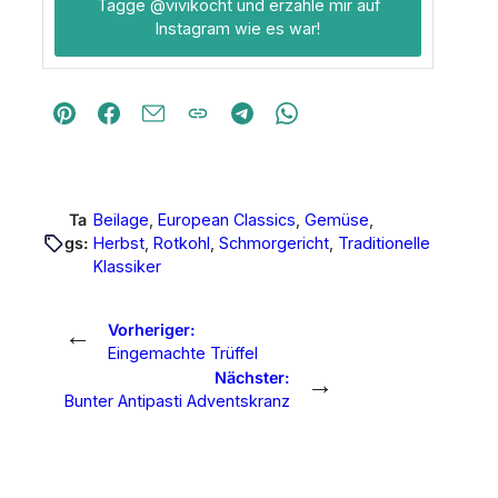
Tagge
@vivikocht
und erzähle mir auf
Instagram wie es war!
Ta
Beilage
, 
European Classics
, 
Gemüse
, 
gs:
Herbst
, 
Rotkohl
, 
Schmorgericht
, 
Traditionelle
Klassiker
←
Vorheriger:
Eingemachte Trüffel
→
Nächster:
Bunter Antipasti Adventskranz