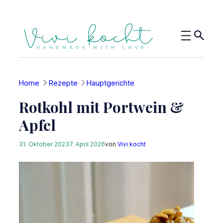
Zum
Inhalt
springen
Home
Rezepte
Hauptgerichte
Rotkohl mit Portwein &
Apfel
31. Oktober 2023
7. April 2026
von
Vivi kocht