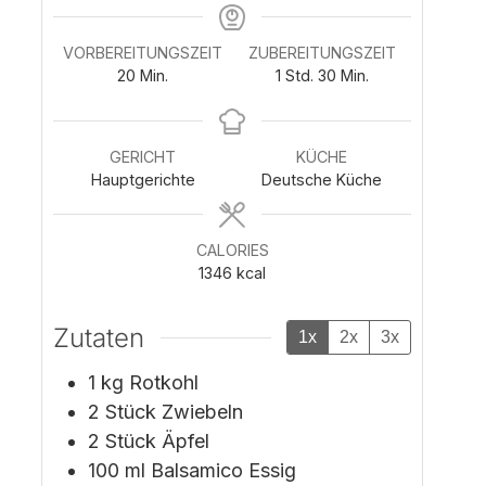
VORBEREITUNGSZEIT
ZUBEREITUNGSZEIT
M
S
M
20
Min.
1
Std.
30
Min.
i
t
i
n
u
n
u
n
u
GERICHT
KÜCHE
t
d
t
Hauptgerichte
Deutsche Küche
e
e
e
n
n
CALORIES
1346
kcal
Zutaten
1x
2x
3x
1
kg
Rotkohl
2
Stück
Zwiebeln
2
Stück
Äpfel
100
ml
Balsamico Essig