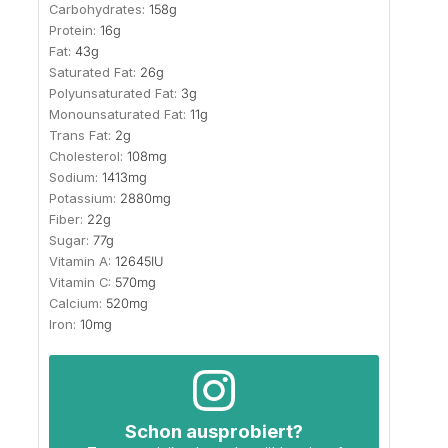
Carbohydrates:
158
g
Protein:
16
g
Fat:
43
g
Saturated Fat:
26
g
Polyunsaturated Fat:
3
g
Monounsaturated Fat:
11
g
Trans Fat:
2
g
Cholesterol:
108
mg
Sodium:
1413
mg
Potassium:
2880
mg
Fiber:
22
g
Sugar:
77
g
Vitamin A:
12645
IU
Vitamin C:
570
mg
Calcium:
520
mg
Iron:
10
mg
Schon ausprobiert?