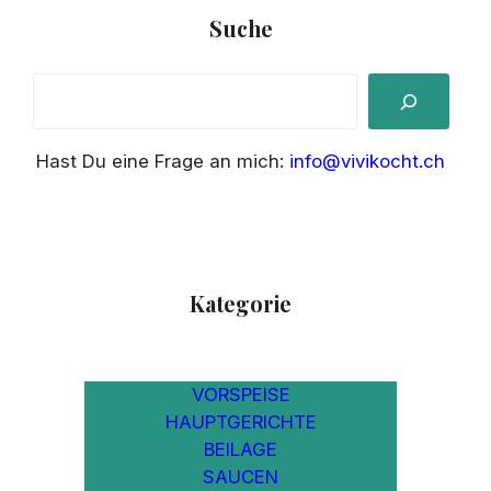
Suche
S
e
a
Hast Du eine Frage an mich:
info@vivikocht.ch
r
c
h
Kategorie
VORSPEISE
HAUPTGERICHTE
BEILAGE
SAUCEN