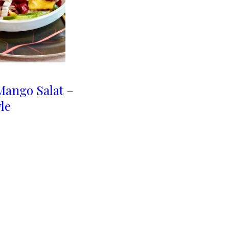
Mango Salat –
yle