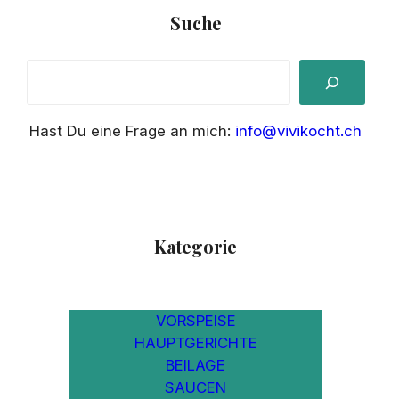
Suche
S
e
a
Hast Du eine Frage an mich:
info@vivikocht.ch
r
c
h
Kategorie
VORSPEISE
HAUPTGERICHTE
BEILAGE
SAUCEN