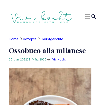
Zum
Inhalt
springen
Home
Rezepte
Hauptgerichte
Ossobuco alla milanese
20. Juni 2022
28. März 2026
von
Vivi kocht