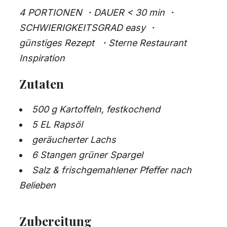
4 PORTIONEN
・
DAUER < 30 min
・
SCHWIERIGKEITSGRAD easy
・
günstiges Rezept
・
Sterne Restaurant
Inspiration
Zutaten
500 g Kartoffeln, festkochend
5 EL Rapsöl
geräucherter Lachs
6 Stangen grüner Spargel
Salz & frischgemahlener Pfeffer nach
Belieben
Zubereitung