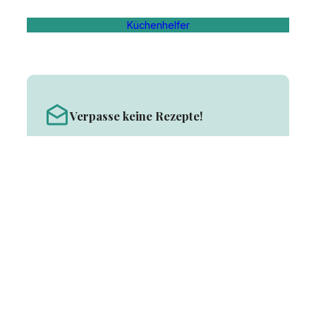
Küchenhelfer
Verpasse keine Rezepte!
Melde Dich für die Rezept Post an und werfe
einen Blick in meine Testküche.
ANMELDEN