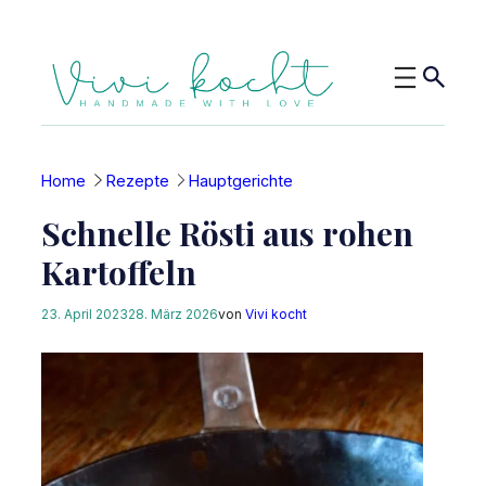
Zum
Inhalt
springen
Home
Rezepte
Hauptgerichte
Schnelle Rösti aus rohen
Kartoffeln
23. April 2023
28. März 2026
von
Vivi kocht