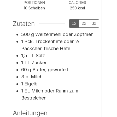
PORTIONEN
CALORIES
10
Scheiben
250
kcal
Zutaten
1x
2x
3x
500
g
Weizenmehl oder Zopfmehl
1
Pck.
Trockenhefe oder ½
Päckchen frische Hefe
1,5
TL
Salz
1
TL
Zucker
60
g
Butter,
gewürfelt
3
dl
Milch
1
Eigelb
1
EL
Milch
oder Rahm zum
Bestreichen
Anleitungen