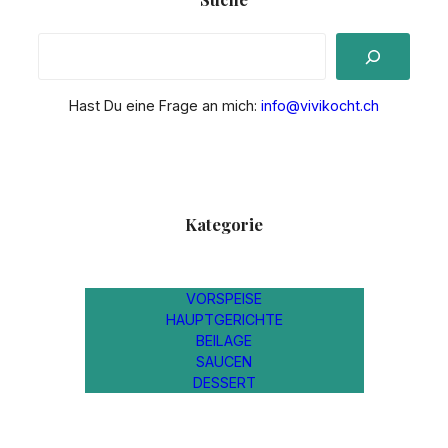
S
e
a
Hast Du eine Frage an mich:
info@vivikocht.ch
r
c
h
Kategorie
VORSPEISE
HAUPTGERICHTE
BEILAGE
SAUCEN
DESSERT