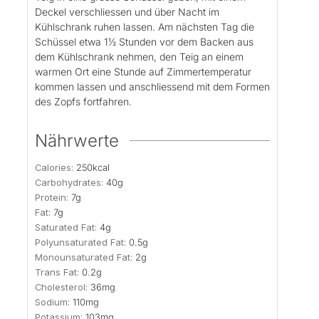
Deckel verschliessen und über Nacht im
Kühlschrank ruhen lassen. Am nächsten Tag die
Schüssel etwa 1½ Stunden vor dem Backen aus
dem Kühlschrank nehmen, den Teig an einem
warmen Ort eine Stunde auf Zimmertemperatur
kommen lassen und anschliessend mit dem Formen
des Zopfs fortfahren.
Nährwerte
Calories:
250
kcal
Carbohydrates:
40
g
Protein:
7
g
Fat:
7
g
Saturated Fat:
4
g
Polyunsaturated Fat:
0.5
g
Monounsaturated Fat:
2
g
Trans Fat:
0.2
g
Cholesterol:
36
mg
Sodium:
110
mg
Potassium:
103
mg