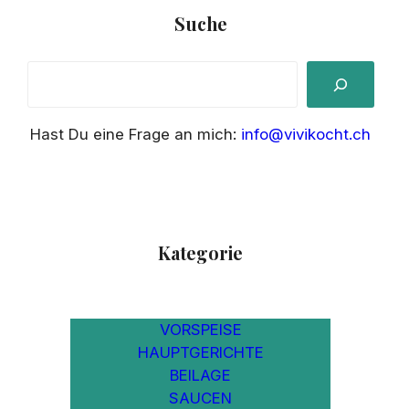
Suche
S
e
a
Hast Du eine Frage an mich:
info@vivikocht.ch
r
c
h
Kategorie
VORSPEISE
HAUPTGERICHTE
BEILAGE
SAUCEN