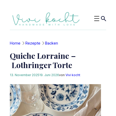
Zum
Inhalt
springen
Home
Rezepte
Backen
Quiche Lorraine –
Lothringer Torte
13. November 2025
19. Juni 2026
von
Vivi kocht