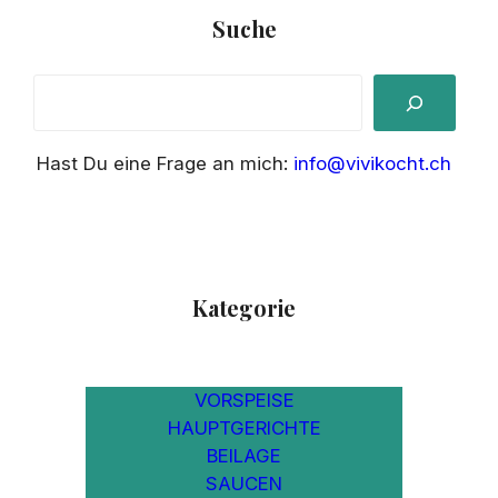
Suche
S
e
a
Hast Du eine Frage an mich:
info@vivikocht.ch
r
c
h
Kategorie
VORSPEISE
HAUPTGERICHTE
BEILAGE
SAUCEN