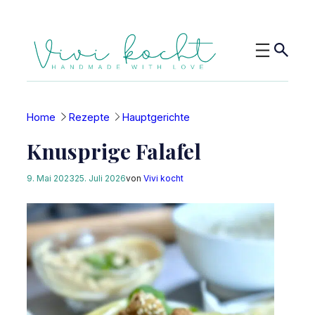
Zum
Inhalt
springen
Home
Rezepte
Hauptgerichte
Knusprige Falafel
9. Mai 2023
25. Juli 2026
von
Vivi kocht