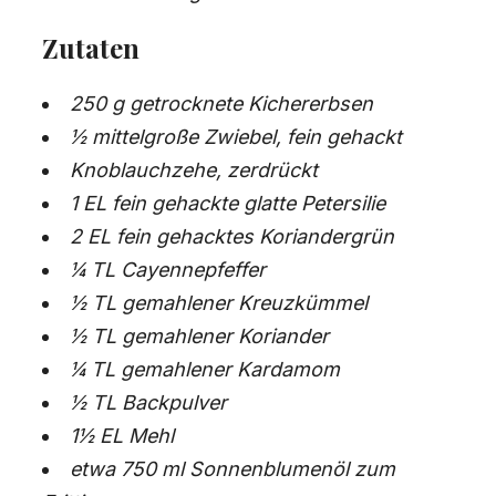
Zutaten
250 g getrocknete Kichererbsen
½ mittelgroße Zwiebel, fein gehackt
Knoblauchzehe, zerdrückt
1 EL fein gehackte glatte Petersilie
2 EL fein gehacktes Koriandergrün
¼ TL Cayennepfeffer
½ TL gemahlener Kreuzkümmel
½ TL gemahlener Koriander
¼ TL gemahlener Kardamom
½ TL Backpulver
1½ EL Mehl
etwa 750 ml Sonnenblumenöl zum