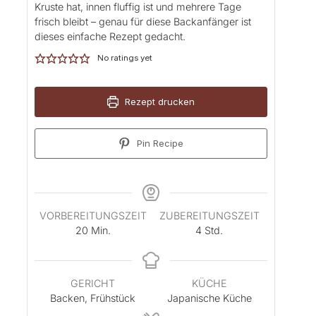
Kruste hat, innen fluffig ist und mehrere Tage
frisch bleibt – genau für diese Backanfänger ist
dieses einfache Rezept gedacht.
No ratings yet
Rezept drucken
Pin Recipe
VORBEREITUNGSZEIT
ZUBEREITUNGSZEIT
M
S
20
Min.
4
Std.
i
t
n
u
u
n
GERICHT
KÜCHE
t
d
Backen, Frühstück
Japanische Küche
e
e