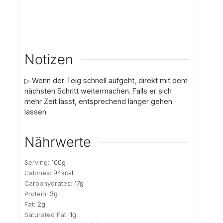
Notizen
▷ Wenn der Teig schnell aufgeht, direkt mit dem
nächsten Schritt weitermachen. Falls er sich
mehr Zeit lässt, entsprechend länger gehen
lassen.
Nährwerte
Serving:
100
g
Calories:
94
kcal
Carbohydrates:
17
g
Protein:
3
g
Fat:
2
g
Saturated Fat:
1
g