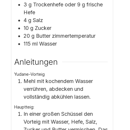
3
g
Trockenhefe oder 9 g frische
Hefe
4
g
Salz
10
g
Zucker
20
g
Butter
zimmertemperatur
115
ml
Wasser
Anleitungen
Yudane-Vorteig
Mehl mit kochendem Wasser
verrühren, abdecken und
vollständig abkühlen lassen.
Hauptteig:
In einer großen Schüssel den
Vorteig mit Wasser, Hefe, Salz,
Zucker und Butter vermischen. Das