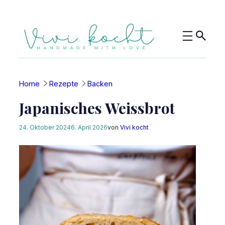
Zum
Inhalt
springen
Home
Rezepte
Backen
Japanisches Weissbrot
24. Oktober 2024
6. April 2026
von
Vivi kocht