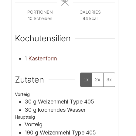
n
n
PORTIONEN
CALORIES
10
Scheiben
94
kcal
Kochutensilien
1
Kastenform
Zutaten
1x
2x
3x
Vorteig
30
g
Weizenmehl
Type 405
30
g
kochendes Wasser
Hauptteig
Vorteig
190
g
Weizenmehl
Type 405