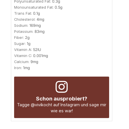
Polyunsaturated Fat:
0.3
g
Monounsaturated Fat:
0.5
g
Trans Fat:
0.1
g
Cholesterol:
4
mg
Sodium:
169
mg
Potassium:
83
mg
Fiber:
2
g
Sugar:
1
g
Vitamin A:
52
IU
Vitamin C:
0.001
mg
Calcium:
9
mg
Iron:
1
mg
Schon ausprobiert?
Tagge
@vivikocht
auf Instagram und sage mir
wie es war!