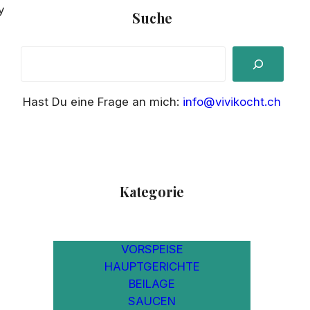
y
Suche
S
e
a
Hast Du eine Frage an mich:
info@vivikocht.ch
r
c
h
Kategorie
VORSPEISE
HAUPTGERICHTE
BEILAGE
SAUCEN