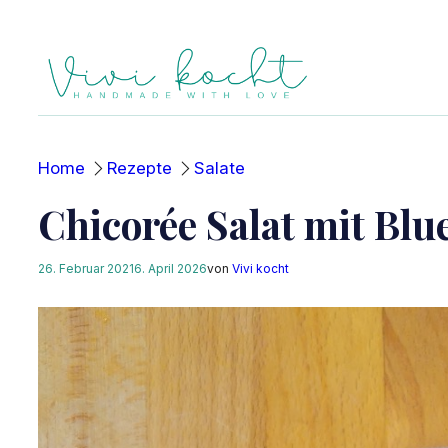
Zum
Inhalt
springen
Home
Rezepte
Salate
Chicorée Salat mit Blu
26. Februar 2021
6. April 2026
von
Vivi kocht